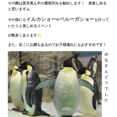
その際は是非真ん中の最前列をお勧めします！ 倍楽しめる
と思います
イルカショー
ベルーガショー
その他にも
や
も行って
いたりと楽しめるイベント
が数多くあります
また、近くに公園もあるのでお子様連れにもおすすめです！
み
な
さ
ん
ど
う
で
し
た