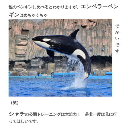
エンペラーペン
他のペンギンに比べるとわかりますが、
ギン
はめちゃくちゃ
で
か
い
で
す
（笑）
シャチ
の公開トレーニングは大迫力！ 是非一度は見に行
ってほしいです。