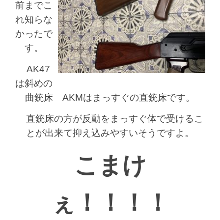
前までこ
れ知らな
かったで
す。
AK47
は斜めの
曲銃床 AKMはまっすぐの直銃床です。
直銃床の方が反動をまっすぐ体で受けるこ
とが出来て抑え込みやすいそうですよ。
こまけ
ぇ！！！！