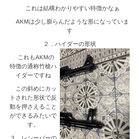
これは結構わかりやすい特徴かなぁ
AKMは少し膨らんだような形になっていま
す
２．ハイダーの形状
これもAKMの
特徴の通称竹槍ハ
イダーですね
この斜めにカッ
トされた形状で反
動を押さえること
ができるみたいで
す。
３．レシーバーの