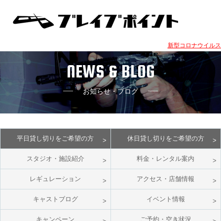
新型コロナウイルス
NEWS & BLOG
お知らせ・ブログ
平日貸し切りをご希望の方
休日貸し切りをご希望の方
スタジオ・施設紹介
料金・レンタル案内
レギュレーション
アクセス・店舗情報
キャストブログ
イベント情報
キャンペーン
ご予約・空き状況