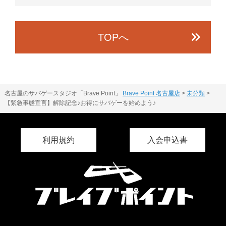
TOPへ
名古屋のサバゲースタジオ「Brave Point」
Brave Point 名古屋店
>
未分類
>
【緊急事態宣言】解除記念♪お得にサバゲーを始めよう♪
利用規約
入会申込書